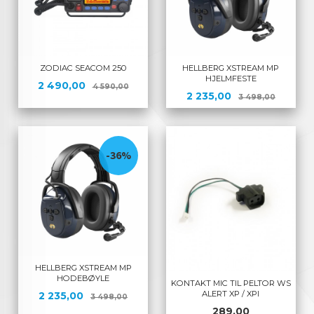
ZODIAC SEACOM 250
HELLBERG XSTREAM MP
HJELMFESTE
Tilbud
Rabatt
2 490,00
4 590,00
Tilbud
Rabatt
2 235,00
3 498,00
-36%
HELLBERG XSTREAM MP
HODEBØYLE
KONTAKT MIC TIL PELTOR WS
ALERT XP / XPI
Tilbud
Rabatt
2 235,00
3 498,00
Pris
289,00