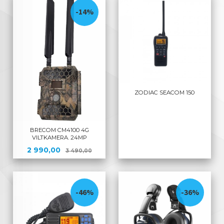
-14%
ZODIAC SEACOM 150
BRECOM CM4100 4G
VILTKAMERA. 24MP
Tilbud
Rabatt
2 990,00
3 490,00
-46%
-36%