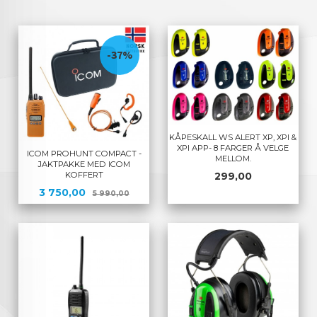
-37%
KÅPESKALL WS ALERT XP, XPI &
XPI APP- 8 FARGER Å VELGE
ICOM PROHUNT COMPACT -
MELLOM.
JAKTPAKKE MED ICOM
Pris
KOFFERT
299,00
Tilbud
Rabatt
3 750,00
5 990,00