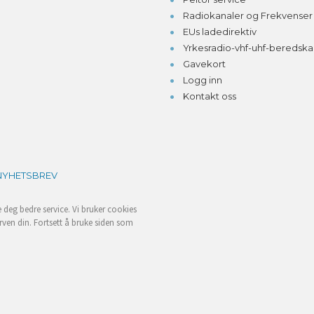
Radiokanaler og Frekvenser
EUs ladedirektiv
Yrkesradio-vhf-uhf-beredsk
Gavekort
Logg inn
Kontakt oss
NYHETSBREV
e deg bedre service. Vi bruker cookies
rven din. Fortsett å bruke siden som