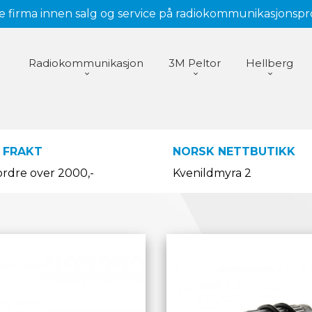
 firma innen salg og service på radiokommunikasjonsp
Radiokommunikasjon
3M Peltor
Hellberg
 FRAKT
NORSK NETTBUTIKK
ordre over 2000,-
Kvenildmyra 2