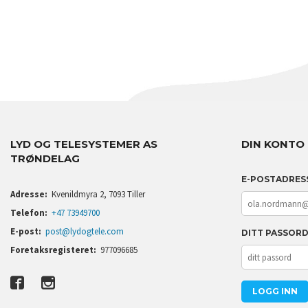
LYD OG TELESYSTEMER AS
DIN KONTO
TRØNDELAG
E-POSTADRES
Adresse:
Kvenildmyra 2, 7093 Tiller
Telefon:
+47 73949700
E-post:
post@lydogtele.com
DITT PASSOR
Foretaksregisteret:
977096685