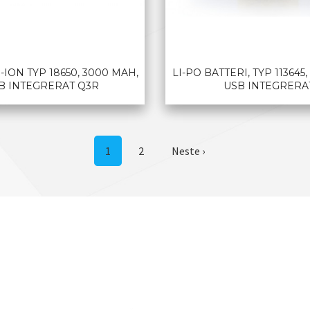
-ION TYP 18650, 3000 MAH,
LI-PO BATTERI, TYP 113645,
B INTEGRERAT Q3R
USB INTEGRERA
LES MER
LES MER
1
2
Neste ›