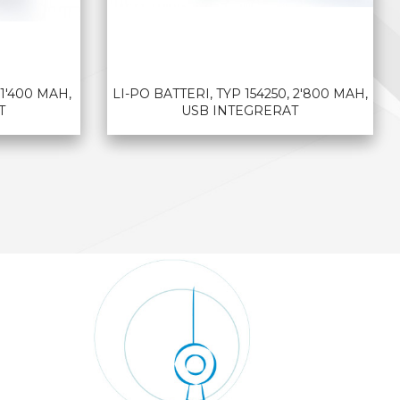
 1'400 MAH,
LI-PO BATTERI, TYP 154250, 2'800 MAH,
T
USB INTEGRERAT
LES MER