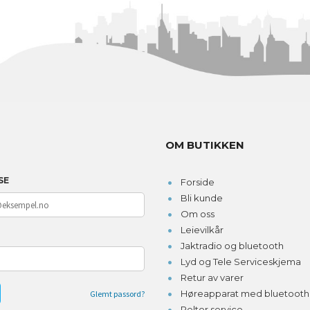
OM BUTIKKEN
SE
Forside
Bli kunde
Om oss
Leievilkår
D
Jaktradio og bluetooth
Lyd og Tele Serviceskjema
Retur av varer
Høreapparat med bluetooth o
Glemt passord?
Peltor service