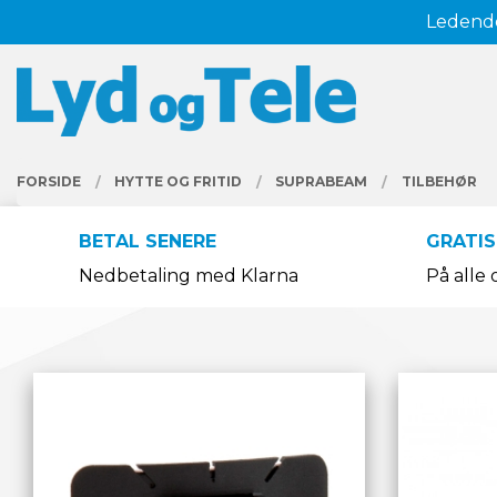
Gå
Ledende
Lukk
til
innholdet
PRODUKTER
FORSIDE
HYTTE OG FRITID
SUPRABEAM
TILBEHØR
BETAL SENERE
GRATIS
Nedbetaling med Klarna
På alle 