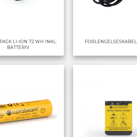
ACK LI-ION 72 WH INKL.
FORLENGELSESKABEL
BATTERIV
LES MER
LES MER