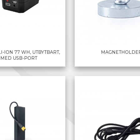
LI-ION 77 WH, UTBYTBART,
MAGNETHOLDE
MED USB-PORT
LES MER
LES MER