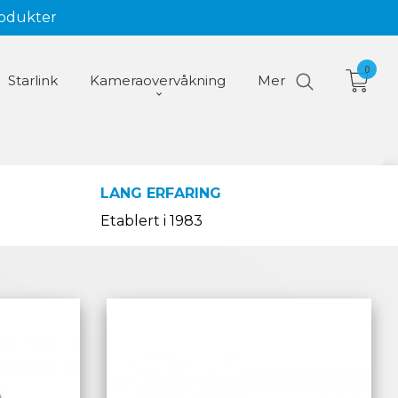
rodukter
0
Starlink
Kameraovervåkning
Mer
LANG ERFARING
Etablert i 1983