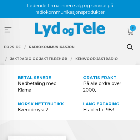
Gå
Ledende firma innen salg og service på
til
radiokommunikasjonsprodukter
innholdet
0
FORSIDE
RADIOKOMMUNIKASJON
JAKTRADIO OG JAKTTILBEHØR
KENWOOD JAKTRADIO
BETAL SENERE
GRATIS FRAKT
Nedbetaling med
På alle ordre over
Klarna
2000,-
NORSK NETTBUTIKK
LANG ERFARING
Kvenildmyra 2
Etablert i 1983