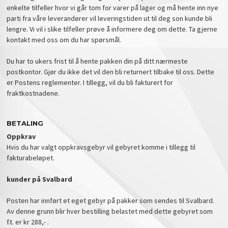
enkelte tilfeller hvor vi går tom for varer på lager og må hente inn nye
parti fra våre leverandører vil leveringstiden ut til deg son kunde bli
lengre. Vi vil i slike tilfeller prøve å informere deg om dette. Ta gjerne
kontakt med oss om du har spørsmål.
Du har to ukers frist til å hente pakken din på ditt nærmeste
postkontor. Gjør du ikke det vil den bli returnert tilbake til oss. Dette
er Postens reglementer. I tillegg, vil du bli fakturert for
fraktkostnadene.
BETALING
Oppkrav
Hvis du har valgt oppkravsgebyr vil gebyret komme i tillegg til
fakturabeløpet.
kunder på Svalbard
Posten har innført et eget gebyr på pakker som sendes til Svalbard.
Av denne grunn blir hver bestilling belastet med dette gebyret som
f.t. er kr 288,- .