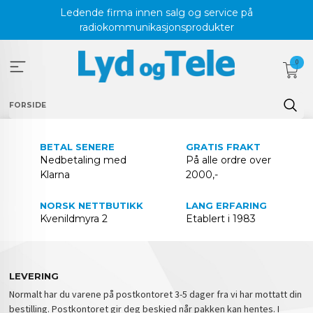
Gå
Ledende firma innen salg og service på
til
radiokommunikasjonsprodukter
innholdet
0
FORSIDE
BETAL SENERE
GRATIS FRAKT
Nedbetaling med
På alle ordre over
Klarna
2000,-
NORSK NETTBUTIKK
LANG ERFARING
Kvenildmyra 2
Etablert i 1983
LEVERING
Normalt har du varene på postkontoret 3-5 dager fra vi har mottatt din
bestilling. Postkontoret gir deg beskjed når pakken kan hentes. I