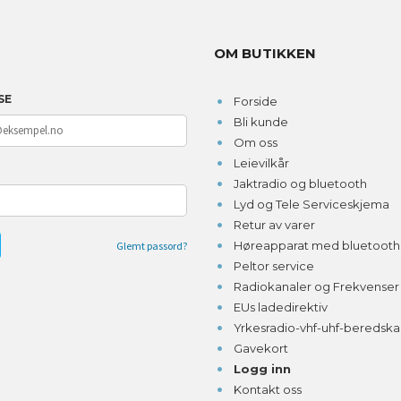
OM BUTIKKEN
SE
Forside
Bli kunde
Om oss
Leievilkår
D
Jaktradio og bluetooth
Lyd og Tele Serviceskjema
Retur av varer
Høreapparat med bluetooth o
Glemt passord?
Peltor service
Radiokanaler og Frekvenser
EUs ladedirektiv
Yrkesradio-vhf-uhf-beredsk
Gavekort
Logg inn
Kontakt oss