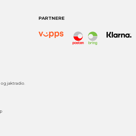
PARTNERE
g jaktradio.
ap