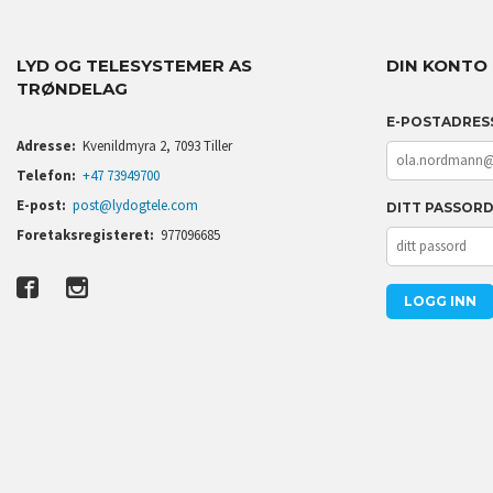
LYD OG TELESYSTEMER AS
DIN KONTO
TRØNDELAG
E-POSTADRES
Adresse:
Kvenildmyra 2, 7093 Tiller
Telefon:
+47 73949700
E-post:
post@lydogtele.com
DITT PASSOR
Foretaksregisteret:
977096685