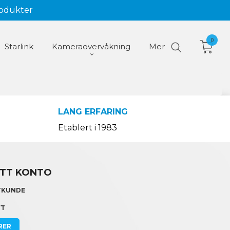
rodukter
0
Starlink
Kameraovervåkning
Mer
LANG ERFARING
Etablert i 1983
TT KONTO
TKUNDE
FT