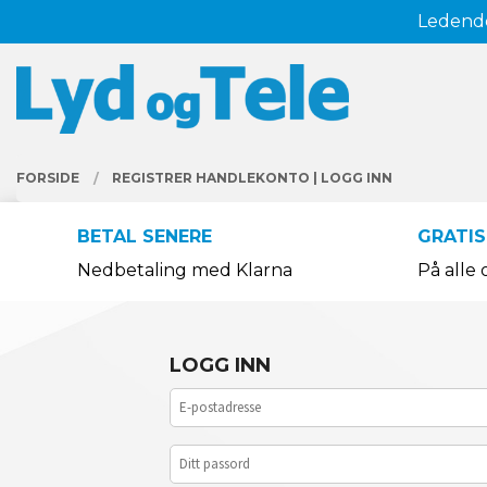
Gå
Ledende
Lukk
til
innholdet
PRODUKTER
FORSIDE
REGISTRER HANDLEKONTO
|
LOGG INN
BETAL SENERE
GRATIS
Nedbetaling med Klarna
På alle 
LOGG INN