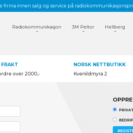
 firma innen salg og service på radiokommunikasjonsp
Radiokommunikasjon
3M Peltor
Hellberg
 FRAKT
NORSK NETTBUTIKK
ordre over 2000,-
Kvenildmyra 2
OPPRE
PRIVA
BEDRI