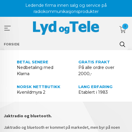
Gå
Ledende firma innen salg og service på
til
radiokommunikasjonsprodukter
innholdet
0
FORSIDE
BETAL SENERE
GRATIS FRAKT
Nedbetaling med
På alle ordre over
Klarna
2000,-
NORSK NETTBUTIKK
LANG ERFARING
Kvenildmyra 2
Etablert i 1983
Jaktradio og bluetooth.
Jaktradio og bluetooth er kommet på markedet, men byr på noen