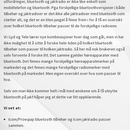
utfordringer, bluetooth og jaktradio er ikke like enkelt som
mobiltelefon og bluetooth. Pga forskjellige bluetoothversjoner i både
tilbehør og jaktradioer er det ikke alle jaktradioer med bluetooth som
støtter alt, og det er en liten jungel å finne frem i for å få en oversikt
over hvilket bluetooth tilbehør passer til de forskjellige radioene.
Vi i Lyd og Tele lærer nye kombinasjoner hver dag som går, men vi har
ikke mulighet til å sitte å forske hele tiden på hvilket bluetooth
tilbehør som passer til hvilken jaktradio. Så her må nok brukeren også
selv forvente å forske litt. Det samme gjelder høreapparater med
bluetooth. Det finnes mange forskjellige høreapparatmerker på
markedet og det finnes mange forskjellige radiomerker med
bluetooth på markedet. Men ingen oversikt over hva som passer til
hva.
Selv om man ikke kommer helt i mål med ønskene om å få utnytte
bluetooth på jakt håper jeg at dette var litt oppklarende.
Vi vet at:
Icom/Proequip bluetooth tilbehør og Icom jaktradio passer
sammen.