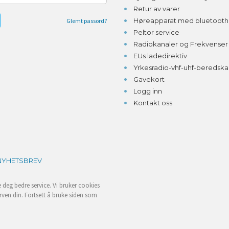
Retur av varer
Høreapparat med bluetooth o
Glemt passord?
Peltor service
Radiokanaler og Frekvenser
EUs ladedirektiv
Yrkesradio-vhf-uhf-beredsk
Gavekort
Logg inn
Kontakt oss
NYHETSBREV
e deg bedre service. Vi bruker cookies
rven din. Fortsett å bruke siden som