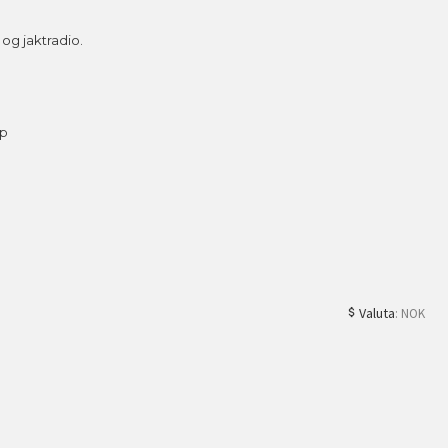
g jaktradio.
ap
Valuta
: NOK