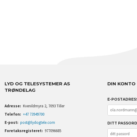
LYD OG TELESYSTEMER AS
DIN KONTO
TRØNDELAG
E-POSTADRES
Adresse:
Kvenildmyra 2, 7093 Tiller
Telefon:
+47 73949700
E-post:
post@lydogtele.com
DITT PASSOR
Foretaksregisteret:
977096685