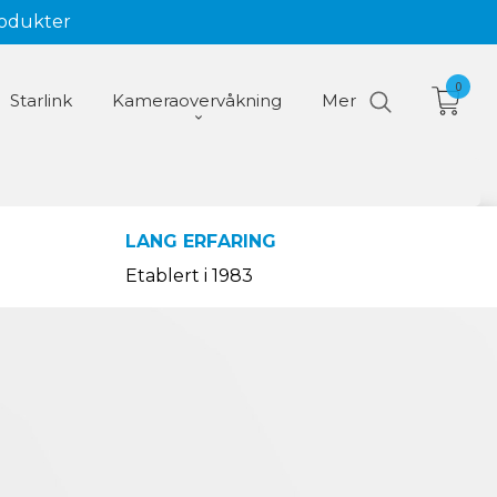
rodukter
0
Starlink
Kameraovervåkning
Mer
LANG ERFARING
Etablert i 1983