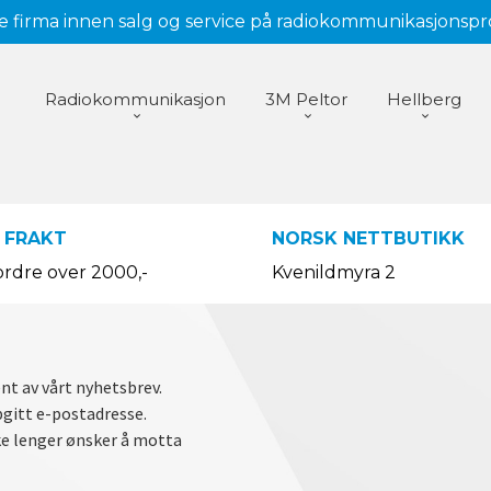
 firma innen salg og service på radiokommunikasjonsp
Radiokommunikasjon
3M Peltor
Hellberg
 FRAKT
NORSK NETTBUTIKK
ordre over 2000,-
Kvenildmyra 2
nt av vårt nyhetsbrev.
gitt e-postadresse.
kke lenger ønsker å motta