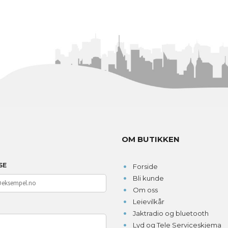
OM BUTIKKEN
SE
Forside
Bli kunde
Om oss
Leievilkår
D
Jaktradio og bluetooth
Lyd og Tele Serviceskjema