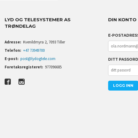
LYD OG TELESYSTEMER AS
DIN KONTO
TRØNDELAG
E-POSTADRES
Adresse:
Kvenildmyra 2, 7093 Tiller
Telefon:
+47 73949700
E-post:
post@lydogtele.com
DITT PASSOR
Foretaksregisteret:
977096685