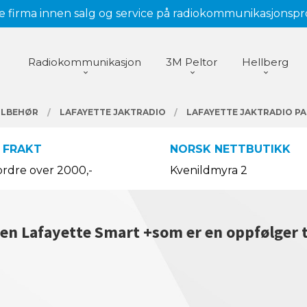
 firma innen salg og service på radiokommunikasjonsp
Radiokommunikasjon
3M Peltor
Hellberg
ILBEHØR
LAFAYETTE JAKTRADIO
LAFAYETTE JAKTRADIO P
 FRAKT
NORSK NETTBUTIKK
ordre over 2000,-
Kvenildmyra 2
n Lafayette Smart +som er en oppfølger t