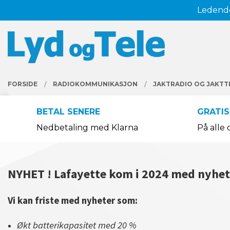
Gå
Ledende
Lukk
til
innholdet
PRODUKTER
FORSIDE
RADIOKOMMUNIKASJON
JAKTRADIO OG JAKTT
BETAL SENERE
GRATIS
Nedbetaling med Klarna
På alle 
NYHET ! Lafayette kom i 2024 med nyhete
Vi kan friste med nyheter som:
Økt batterikapasitet med 20 %