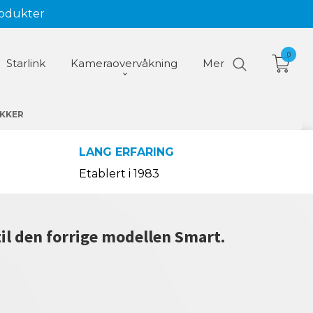
rodukter
0
Starlink
Kameraovervåkning
Mer
AKKER
LANG ERFARING
Etablert i 1983
il den forrige modellen Smart.