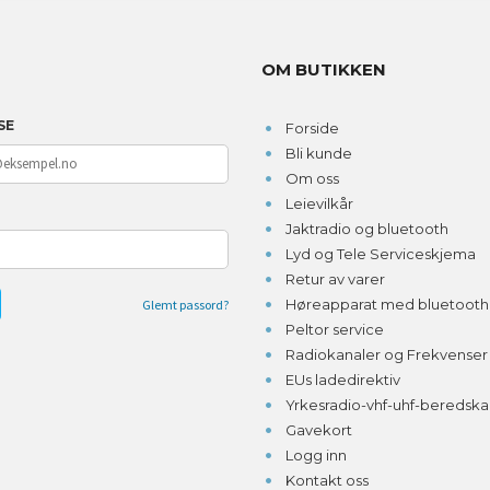
OM BUTIKKEN
SE
Forside
Bli kunde
Om oss
Leievilkår
D
Jaktradio og bluetooth
Lyd og Tele Serviceskjema
Retur av varer
Høreapparat med bluetooth o
Glemt passord?
Peltor service
Radiokanaler og Frekvenser
EUs ladedirektiv
Yrkesradio-vhf-uhf-beredsk
Gavekort
Logg inn
Kontakt oss