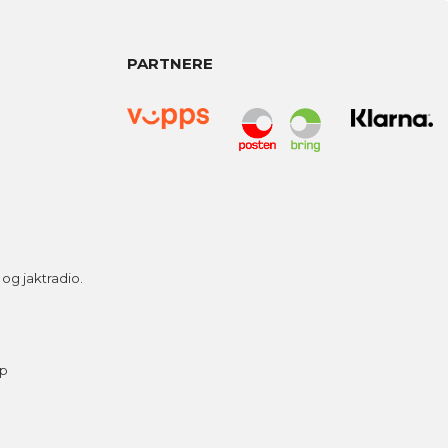
PARTNERE
g jaktradio.
ap