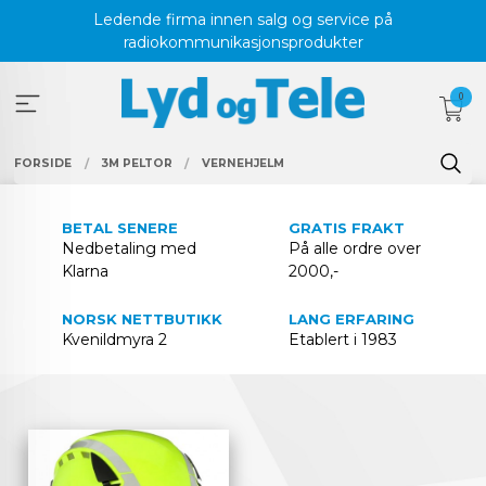
Gå
Ledende firma innen salg og service på
til
radiokommunikasjonsprodukter
innholdet
0
FORSIDE
3M PELTOR
VERNEHJELM
BETAL SENERE
GRATIS FRAKT
Nedbetaling med
På alle ordre over
Klarna
2000,-
NORSK NETTBUTIKK
LANG ERFARING
Kvenildmyra 2
Etablert i 1983