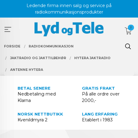
Gå
Ledende firma innen salg og service på
til
radiokommunikasjonsprodukter
innholdet
0
FORSIDE
RADIOKOMMUNIKASJON
JAKTRADIO OG JAKTTILBEHØR
HYTERA JAKTRADIO
ANTENNE HYTERA
BETAL SENERE
GRATIS FRAKT
Nedbetaling med
På alle ordre over
Klarna
2000,-
NORSK NETTBUTIKK
LANG ERFARING
Kvenildmyra 2
Etablert i 1983