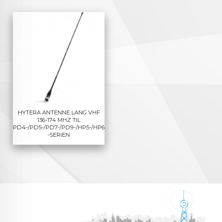
HYTERA ANTENNE LANG VHF
136-174 MHZ TIL
PD4-/PD5-/PD7-/PD9-/HP5-/HP6
-SERIEN