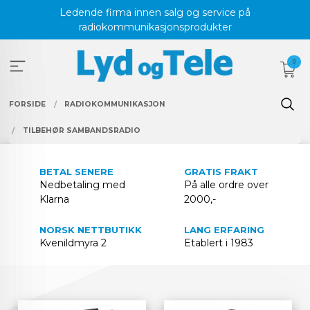
Gå
Ledende firma innen salg og service på
til
radiokommunikasjonsprodukter
innholdet
0
FORSIDE
RADIOKOMMUNIKASJON
TILBEHØR SAMBANDSRADIO
BETAL SENERE
GRATIS FRAKT
Nedbetaling med
På alle ordre over
Klarna
2000,-
NORSK NETTBUTIKK
LANG ERFARING
Kvenildmyra 2
Etablert i 1983