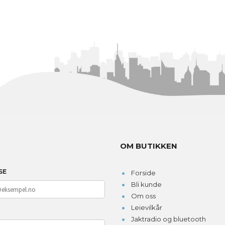
OM BUTIKKEN
SE
Forside
Bli kunde
Om oss
Leievilkår
D
Jaktradio og bluetooth