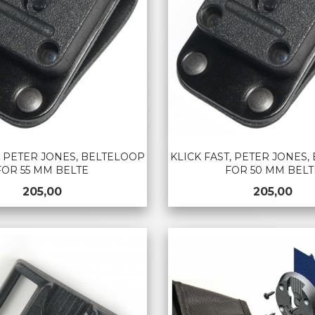
, PETER JONES, BELTELOOP
KLICK FAST, PETER JONES
FOR 55 MM BELTE
FOR 50 MM BELT
Pris
Pris
205,00
205,00
KJØP
KJØP