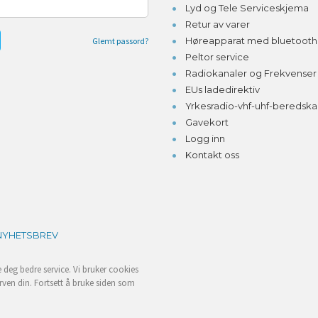
Lyd og Tele Serviceskjema
Retur av varer
Høreapparat med bluetooth o
Glemt passord?
Peltor service
Radiokanaler og Frekvenser
EUs ladedirektiv
Yrkesradio-vhf-uhf-beredsk
Gavekort
Logg inn
Kontakt oss
NYHETSBREV
e deg bedre service. Vi bruker cookies
rven din. Fortsett å bruke siden som