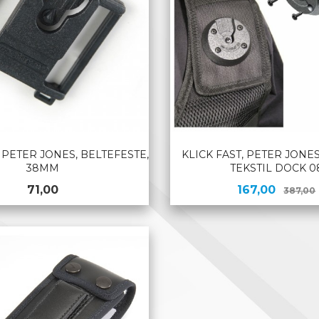
, PETER JONES, BELTEFESTE,
KLICK FAST, PETER JONES
38MM
TEKSTIL DOCK 0
Pris
Tilbud
71,00
167,00
387,00
KJØP
KJØP