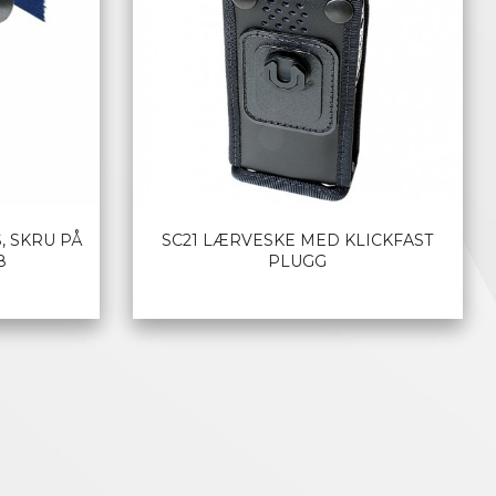
, SKRU PÅ
SC21 LÆRVESKE MED KLICKFAST
8
PLUGG
Rabatt
LES MER