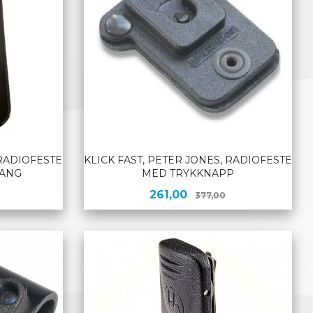
 RADIOFESTE
KLICK FAST, PETER JONES, RADIOFESTE
LANG
MED TRYKKNAPP
Rabatt
Tilbud
Rabatt
261,00
377,00
KJØP