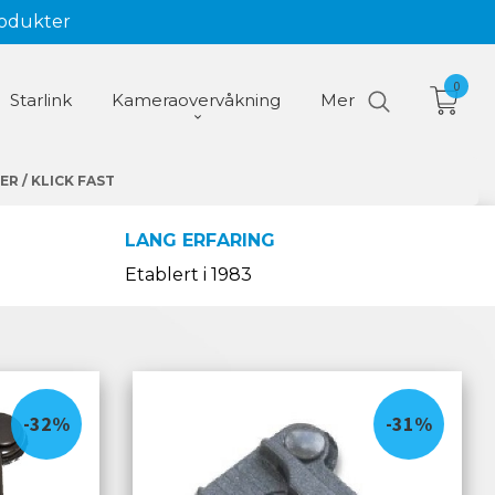
rodukter
0
Starlink
Kameraovervåkning
Mer
R / KLICK FAST
LANG ERFARING
Etablert i 1983
-32%
-31%