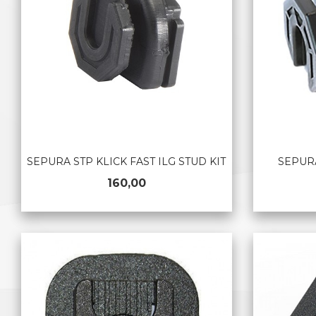
SEPURA STP KLICK FAST ILG STUD KIT
SEPURA
Pris
160,00
KJØP