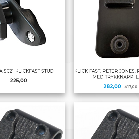
 SC21 KLICKFAST STUD
KLICK FAST, PETER JONES,
MED TRYKKNAPP, 
Pris
225,00
Tilbud
282,00
417,00
KJØP
KJØP