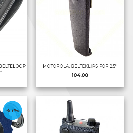
, BELTELOOP
MOTOROLA, BELTEKLIPS FOR 2,5"
E
Pris
104,00
KJØP
-57%