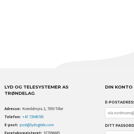
LYD OG TELESYSTEMER AS
DIN KONTO
TRØNDELAG
E-POSTADRES
Adresse:
Kvenildmyra 2, 7093 Tiller
Telefon:
+47 73949700
E-post:
post@lydogtele.com
DITT PASSOR
Foretaksregisteret:
977096685