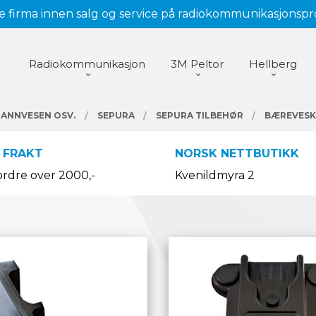
 firma innen salg og service på radiokommunikasjonsp
Radiokommunikasjon
3M Peltor
Hellberg
RANNVESEN OSV.
SEPURA
SEPURA TILBEHØR
BÆREVESKE
 FRAKT
NORSK NETTBUTIKK
ordre over 2000,-
Kvenildmyra 2