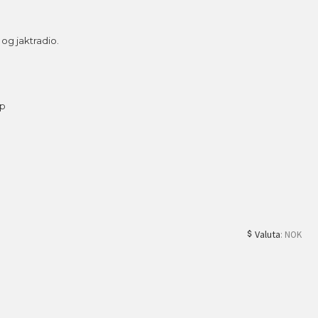
g jaktradio.
ap
Valuta
: NOK