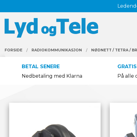
Gå
Ledende
Lukk
til
innholdet
PRODUKTER
FORSIDE
RADIOKOMMUNIKASJON
NØDNETT / TETRA / B
BETAL SENERE
GRATIS
Nedbetaling med Klarna
På alle 