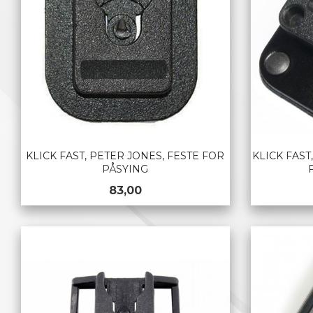
KLICK FAST, PETER JONES, FESTE FOR
KLICK FAST
PÅSYING
Pris
83,00
KJØP