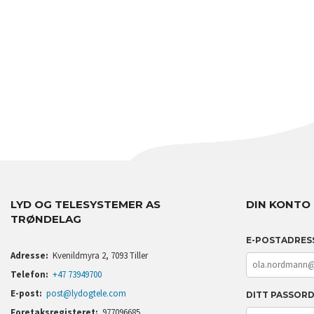
LYD OG TELESYSTEMER AS
DIN KONTO
TRØNDELAG
E-POSTADRES
Adresse:
Kvenildmyra 2, 7093 Tiller
Telefon:
+47 73949700
E-post:
post@lydogtele.com
DITT PASSOR
Foretaksregisteret:
977096685