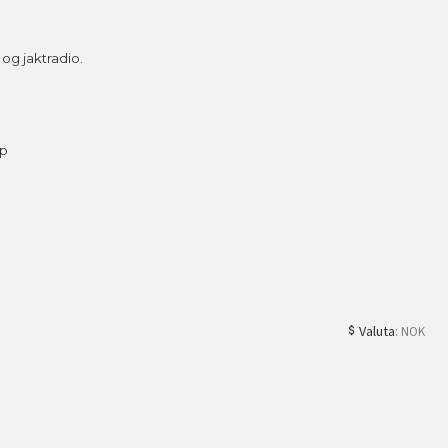
g jaktradio.
ap
Valuta
: NOK