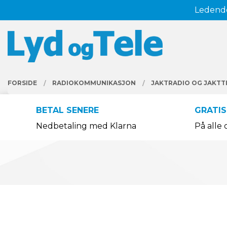
Gå
Ledende
Lukk
til
innholdet
PRODUKTER
FORSIDE
RADIOKOMMUNIKASJON
JAKTRADIO OG JAKTT
BETAL SENERE
GRATIS
Nedbetaling med Klarna
På alle 