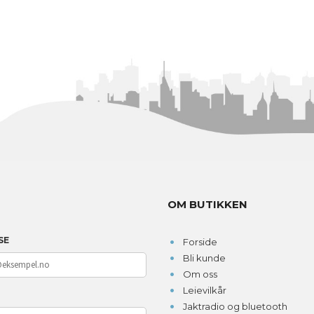
OM BUTIKKEN
SE
Forside
Bli kunde
Om oss
Leievilkår
D
Jaktradio og bluetooth