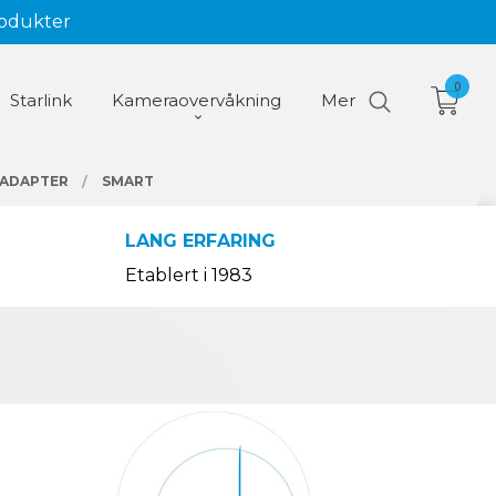
rodukter
0
Starlink
Kameraovervåkning
Mer
 ADAPTER
SMART
LANG ERFARING
Etablert i 1983