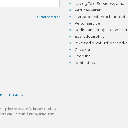
Lyd og Tele Serviceskjema
Retur av varer
Høreapparat med bluetooth o
Glemt passord?
Peltor service
Radiokanaler og Frekvenser
EUs ladedirektiv
Yrkesradio-vhf-uhf-beredsk
Gavekort
Logg inn
Kontakt oss
NYHETSBREV
e deg bedre service. Vi bruker cookies
rven din. Fortsett å bruke siden som