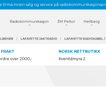
 firma innen salg og service på radiokommunikasjonsp
Radiokommunikasjon
3M Peltor
Hellberg
ILBEHØR
LAFAYETTE JAKTRADIO
LAFAYETTE RADIOKABEL /
 FRAKT
NORSK NETTBUTIKK
ordre over 2000,-
Kvenildmyra 2