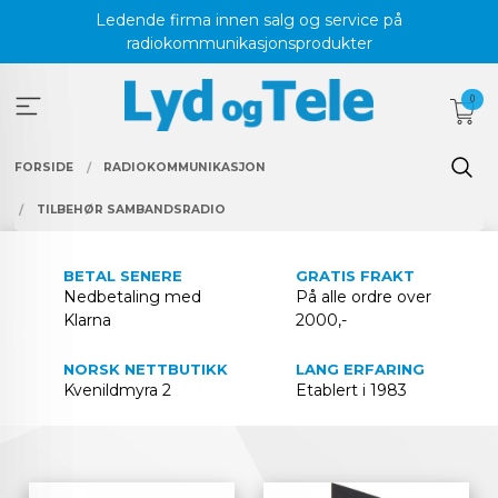
Gå
Ledende firma innen salg og service på
til
radiokommunikasjonsprodukter
innholdet
0
FORSIDE
RADIOKOMMUNIKASJON
TILBEHØR SAMBANDSRADIO
BETAL SENERE
GRATIS FRAKT
Nedbetaling med
På alle ordre over
Klarna
2000,-
NORSK NETTBUTIKK
LANG ERFARING
Kvenildmyra 2
Etablert i 1983