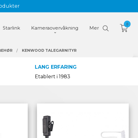
rodukter
0
Starlink
Kameraovervåkning
Mer
BEHØR
KENWOOD TALEGARNITYR
LANG ERFARING
Etablert i 1983