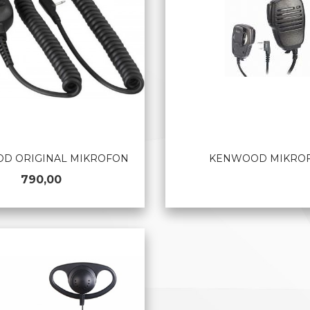
D ORIGINAL MIKROFON
KENWOOD MIKRO
Pris
790,00
KJØP
LES MER