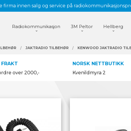
 firma innen salg og service på radiokommunikasjonsp
Radiokommunikasjon
3M Peltor
Hellberg
ILBEHØR
JAKTRADIO TILBEHØR
KENWOOD JAKTRADIO TIL
 FRAKT
NORSK NETTBUTIKK
ordre over 2000,-
Kvenildmyra 2