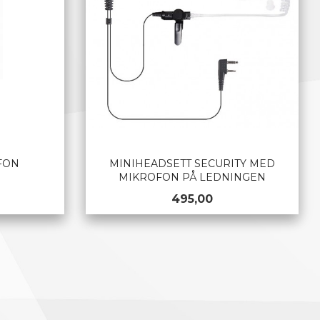
FON
MINIHEADSETT SECURITY MED
MIKROFON PÅ LEDNINGEN
Pris
495,00
KJØP