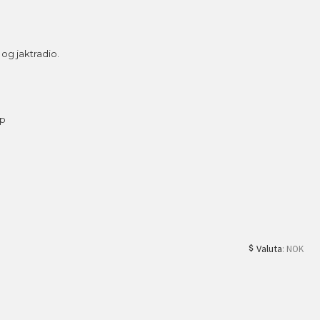
g jaktradio.
ap
Valuta
: NOK