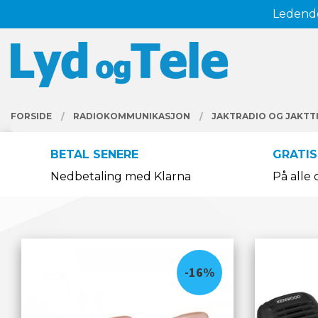
Gå
Ledende
Lukk
til
innholdet
PRODUKTER
FORSIDE
RADIOKOMMUNIKASJON
JAKTRADIO OG JAKTT
BETAL SENERE
GRATIS
Nedbetaling med Klarna
På alle 
-16%