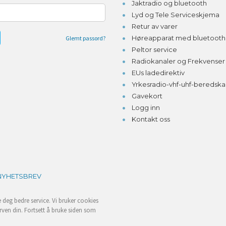
Jaktradio og bluetooth
Lyd og Tele Serviceskjema
Retur av varer
Høreapparat med bluetooth o
Glemt passord?
Peltor service
Radiokanaler og Frekvenser
EUs ladedirektiv
Yrkesradio-vhf-uhf-beredsk
Gavekort
Logg inn
Kontakt oss
NYHETSBREV
e deg bedre service. Vi bruker cookies
rven din. Fortsett å bruke siden som