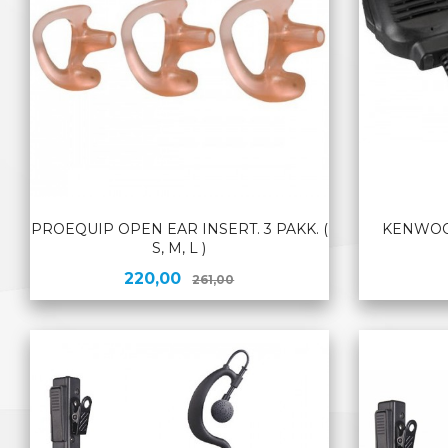
PROEQUIP OPEN EAR INSERT. 3 PAKK. (
KENWOO
S, M, L )
Tilbud
Rabatt
220,00
261,00
LES MER