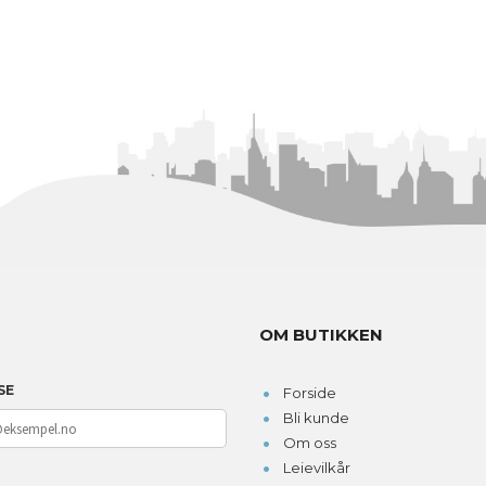
OM BUTIKKEN
SE
Forside
Bli kunde
Om oss
Leievilkår
D