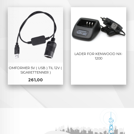
LADER FOR KENWOOD NX-
1200
OMFORMER 5V ( USB ) TIL 12V (
SIGARETTENNER )
Pris
261,00