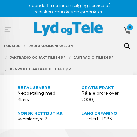
Gå
Ledende firma innen salg og service på
til
radiokommunikasjonsprodukter
innholdet
0
FORSIDE
RADIOKOMMUNIKASJON
JAKTRADIO OG JAKTTILBEHØR
JAKTRADIO TILBEHØR
KENWOOD JAKTRADIO TILBEHØR
BETAL SENERE
GRATIS FRAKT
Nedbetaling med
På alle ordre over
Klarna
2000,-
NORSK NETTBUTIKK
LANG ERFARING
Kvenildmyra 2
Etablert i 1983