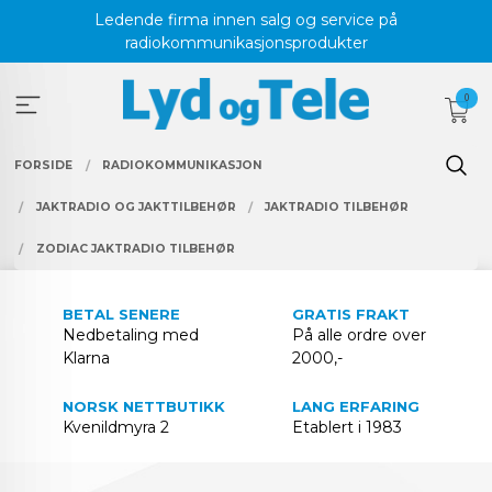
Gå
Ledende firma innen salg og service på
til
radiokommunikasjonsprodukter
innholdet
0
FORSIDE
RADIOKOMMUNIKASJON
JAKTRADIO OG JAKTTILBEHØR
JAKTRADIO TILBEHØR
ZODIAC JAKTRADIO TILBEHØR
BETAL SENERE
GRATIS FRAKT
Nedbetaling med
På alle ordre over
Klarna
2000,-
NORSK NETTBUTIKK
LANG ERFARING
Kvenildmyra 2
Etablert i 1983