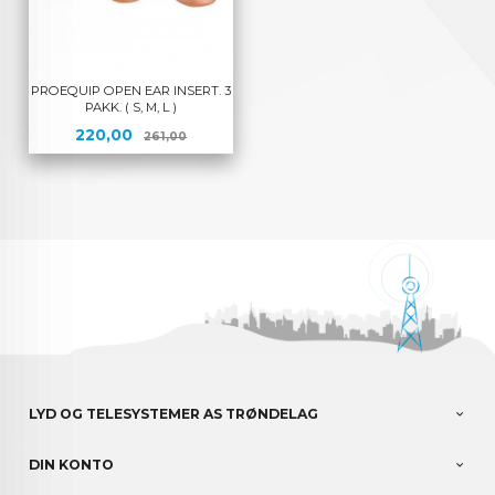
PROEQUIP OPEN EAR INSERT. 3
PAKK. ( S, M, L )
Tilbud
Rabatt
220,00
261,00
LYD OG TELESYSTEMER AS TRØNDELAG
DIN KONTO