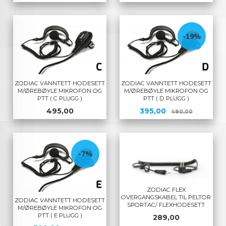
-19%
ZODIAC VANNTETT HODESETT
ZODIAC VANNTETT HODESETT
M/ØREBØYLE MIKROFON OG
M/ØREBØYLE MIKROFON OG
PTT ( C PLUGG )
PTT ( D PLUGG )
Pris
Tilbud
Rabatt
495,00
395,00
490,00
-7%
ZODIAC FLEX
OVERGANGSKABEL TIL PELTOR
ZODIAC VANNTETT HODESETT
SPORTAC/ FLEXHODESETT
M/ØREBØYLE MIKROFON OG
PTT ( E PLUGG )
Pris
289,00