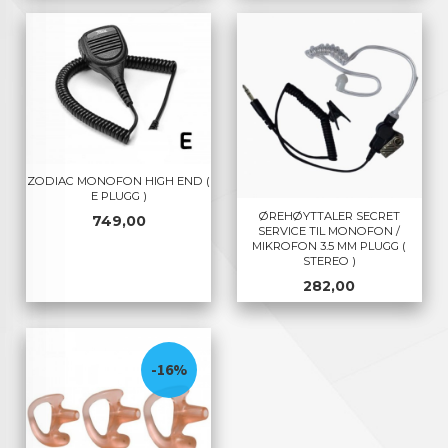
ZODIAC MONOFON HIGH END (
E PLUGG )
ØREHØYTTALER SECRET
Pris
749,00
SERVICE TIL MONOFON /
MIKROFON 3.5 MM PLUGG (
STEREO )
Pris
282,00
-16%