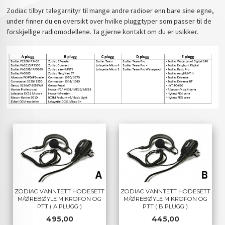
Zodiac tilbyr talegarnityr til mange andre radioer enn bare sine egne,
under finner du en oversikt over hvilke pluggtyper som passer til de
forskjellige radiomodellene. Ta gjerne kontakt om du er usikker.
ZODIAC VANNTETT HODESETT
ZODIAC VANNTETT HODESETT
M/ØREBØYLE MIKROFON OG
M/ØREBØYLE MIKROFON OG
PTT ( A PLUGG )
PTT ( B PLUGG )
Pris
Pris
495,00
445,00