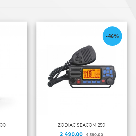
-46%
100
ZODIAC SEACOM 250
Tilbud
Rabatt
2 490,00
4 590,00