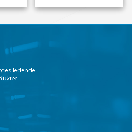
LES MER
orges ledende
dukter.