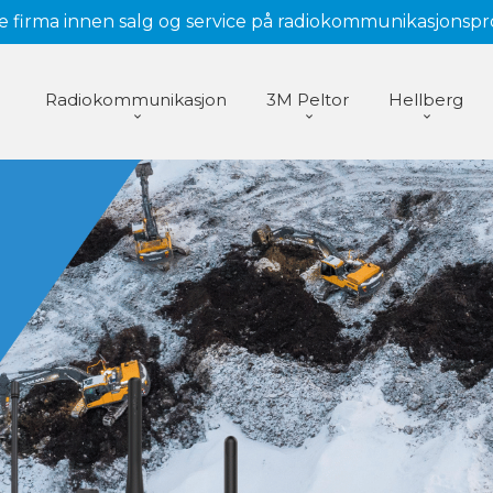
 firma innen salg og service på radiokommunikasjonsp
Radiokommunikasjon
3M Peltor
Hellberg