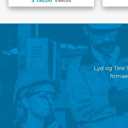
Rabatt
3 750,00
5 990,00
KJØP
Lyd og Tele 
firmae