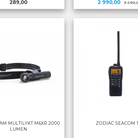
Pris
Tilbud
289,00
2 990,00
3 490,
KJØP
KJØP
M MULTILYKT M6XR 2000
ZODIAC SEACOM 1
LUMEN