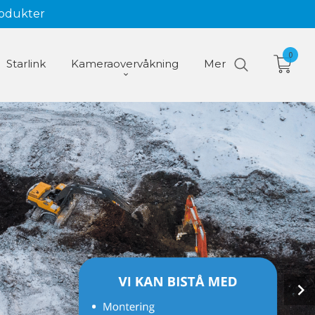
rodukter
0
Starlink
Kameraovervåkning
Mer