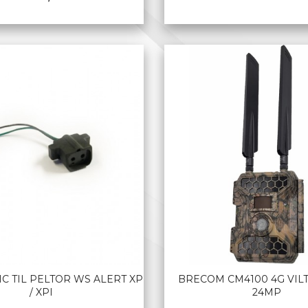
KJØP
LES MER
C TIL PELTOR WS ALERT XP
BRECOM CM4100 4G VIL
/ XPI
24MP