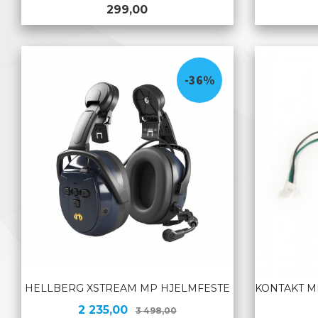
Pris
299,00
LES MER
-36%
HELLBERG XSTREAM MP HJELMFESTE
KONTAKT MI
Tilbud
Rabatt
2 235,00
3 498,00