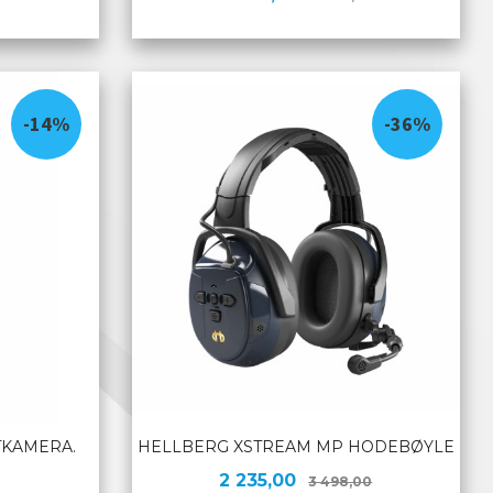
KJØP
-14%
-36%
TKAMERA.
HELLBERG XSTREAM MP HODEBØYLE
Tilbud
Rabatt
2 235,00
3 498,00