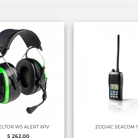
ELTOR WS ALERT XPV
ZODIAC SEACOM 
Pris
5 262,00