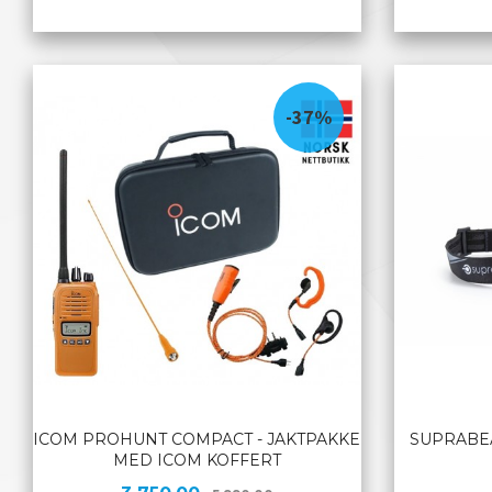
KJØP
-37%
ICOM PROHUNT COMPACT - JAKTPAKKE
SUPRABEA
MED ICOM KOFFERT
Tilbud