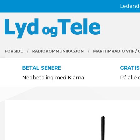
Gå
Ledende
Lukk
til
innholdet
PRODUKTER
FORSIDE
RADIOKOMMUNIKASJON
MARITIMRADIO VHF / 
BETAL SENERE
GRATIS
Nedbetaling med Klarna
På alle 