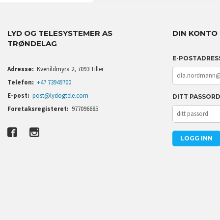
LYD OG TELESYSTEMER AS
DIN KONTO
TRØNDELAG
E-POSTADRES
Adresse:
Kvenildmyra 2, 7093 Tiller
Telefon:
+47 73949700
E-post:
post@lydogtele.com
DITT PASSOR
Foretaksregisteret:
977096685