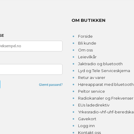
OM BUTIKKEN
SE
Forside
Bli kunde
Om oss
Leievilkår
D
Jaktradio og bluetooth
Lyd og Tele Serviceskjema
Retur av varer
Høreapparat med bluetooth o
Glemt passord?
Peltor service
Radiokanaler og Frekvenser
EUs ladedirektiv
Yrkesradio-vhf-uhf-beredsk
Gavekort
Logg inn
Kontakt oss