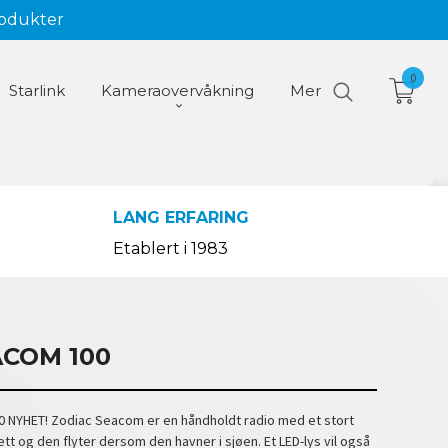
rodukter
0
Starlink
Kameraovervåkning
Mer
LANG ERFARING
Etablert i 1983
ACOM 100
 NYHET! Zodiac Seacom er en håndholdt radio med et stort
tt og den flyter dersom den havner i sjøen. Et LED-lys vil også