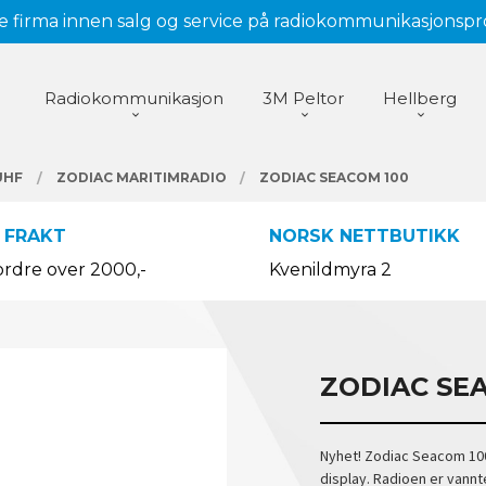
 firma innen salg og service på radiokommunikasjonsp
Radiokommunikasjon
3M Peltor
Hellberg
UHF
ZODIAC MARITIMRADIO
ZODIAC SEACOM 100
 FRAKT
NORSK NETTBUTIKK
ordre over 2000,-
Kvenildmyra 2
ZODIAC SE
Nyhet! Zodiac Seacom 100
display. Radioen er vannte