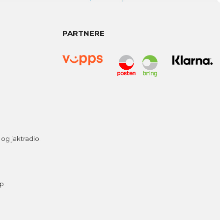
PARTNERE
g jaktradio.
ap