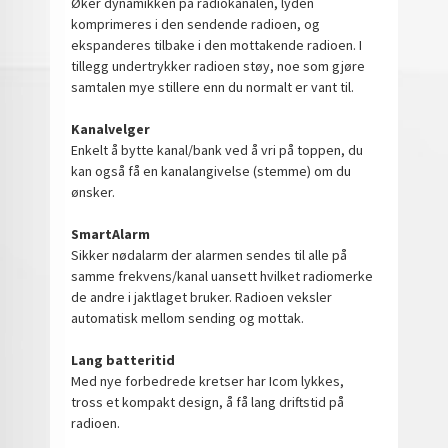
Øker dynamikken på radiokanalen, lyden
komprimeres i den sendende radioen, og
ekspanderes tilbake i den mottakende radioen. I
tillegg undertrykker radioen støy, noe som gjøre
samtalen mye stillere enn du normalt er vant til.
Kanalvelger
Enkelt å bytte kanal/bank ved å vri på toppen, du
kan også få en kanalangivelse (stemme) om du
ønsker.
SmartAlarm
Sikker nødalarm der alarmen sendes til alle på
samme frekvens/kanal uansett hvilket radiomerke
de andre i jaktlaget bruker. Radioen veksler
automatisk mellom sending og mottak.
Lang batteritid
Med nye forbedrede kretser har Icom lykkes,
tross et kompakt design, å få lang driftstid på
radioen.