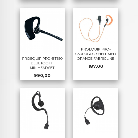
PROEQUIP PRO-
C50LS/LA C-SHELL MED
PROEQUIP PRO-BT550
ORANGE FABRICLINE
BLUETOOTH
Pris
187,00
MINIHEADSET
Pris
990,00