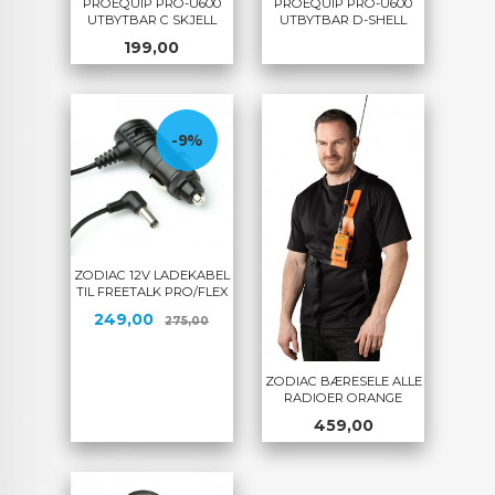
PROEQUIP PRO-U600
PROEQUIP PRO-U600
UTBYTBAR C SKJELL
UTBYTBAR D-SHELL
Pris
199,00
-9%
ZODIAC 12V LADEKABEL
TIL FREETALK PRO/FLEX
Tilbud
Rabatt
249,00
275,00
ZODIAC BÆRESELE ALLE
RADIOER ORANGE
Pris
459,00