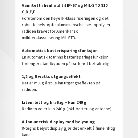
Vanntett i henhold til IP-67 og MIL-STD 810
C,D,E,F
Forutenom den høye IP-klassifiseringen og det
robuste helstøpte aluminiumschassiet oppfyller
radioen kravet for Amerikansk
millitærklassifisering MIL-STD.
Automatisk batterisparingsfunksjon
En automatisk totrinns batterisparingsfunksjon
forlenger standbytiden på batteriet betraktelig.
1,2 og 5 watts utgangseffekt
Det er mulig å stille inn utgangseffekten på
radioen.
Liten, lett og kraftig – kun 240 g
Radioen veier kun 240 g (inkl. batteri og antenne).
Alfanumerisk display med belysning
8-tegns belyst display gjør det enkelt å finne riktig
kanal.