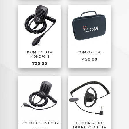
ICOM HM-158LA
ICOM KOFFERT
MONOFON
Pris
450,00
Pris
720,00
ICOM MONOFON HM-131L
ICOM ØREPLUGG
DIREKTEKOBLET D-