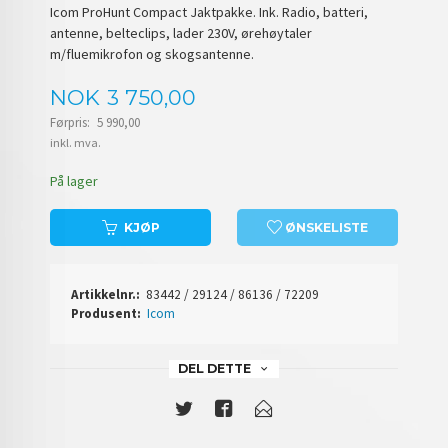
Icom ProHunt Compact Jaktpakke. Ink. Radio, batteri,
antenne, belteclips, lader 230V, ørehøytaler
m/fluemikrofon og skogsantenne.
Tilbud
NOK
3 750,00
Førpris:
5 990,00
Rabatt
inkl. mva.
På lager
KJØP
ØNSKELISTE
Artikkelnr.:
83442 / 29124 / 86136 / 72209
Produsent:
Icom
DEL DETTE