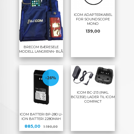
ICOM ADAPTERKABEL
FOR SOUNDSCOPE
MONO
Pris
139,00
BRECOM BÆRESELE
MODELL LANGRENN- BLÅ
-26%
ICOM BC-213 (INKL.
BC123SE) LADER TIL ICOM
COMPACT
ICOM BATTERI BP-280 LI-
ION BATTERI 2280MAH
Tilbud
Rabatt
885,00
1 190,00