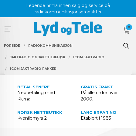
Gå
Ledende firma innen salg og service på
til
radiokommunikasjonsprodukter
innholdet
0
FORSIDE
RADIOKOMMUNIKASJON
JAKTRADIO OG JAKTTILBEHØR
ICOM JAKTRADIO
ICOM JAKTRADIO PAKKER
BETAL SENERE
GRATIS FRAKT
Nedbetaling med
På alle ordre over
Klarna
2000,-
NORSK NETTBUTIKK
LANG ERFARING
Kvenildmyra 2
Etablert i 1983