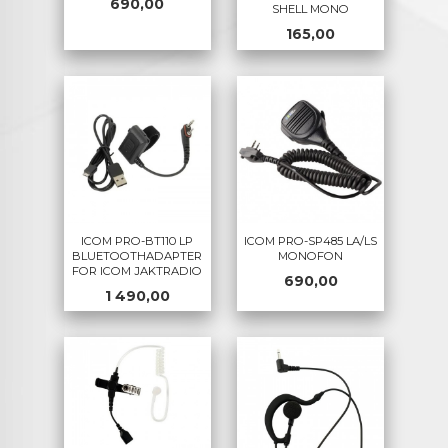
Pris
690,00
SHELL MONO
Pris
165,00
ICOM PRO-BT110 LP
ICOM PRO-SP485 LA/LS
BLUETOOTHADAPTER
MONOFON
FOR ICOM JAKTRADIO
Pris
690,00
Pris
1 490,00