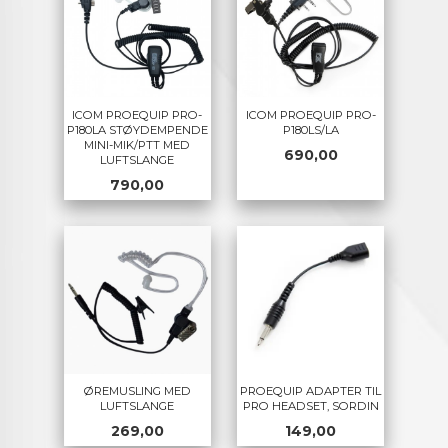
ICOM PROEQUIP PRO-
ICOM PROEQUIP PRO-
P180LA STØYDEMPENDE
P180LS/LA
MINI-MIK/PTT MED
Pris
690,00
LUFTSLANGE
Pris
790,00
ØREMUSLING MED
PROEQUIP ADAPTER TIL
LUFTSLANGE
PRO HEADSET, SORDIN
Pris
Pris
269,00
149,00