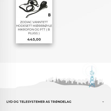
ZODIAC VANNTETT
HODESETT M/ØREBØYLE
MIKROFON OG PTT ( B
PLUGG )
Pris
445,00
LYD OG TELESYSTEMER AS TRØNDELAG