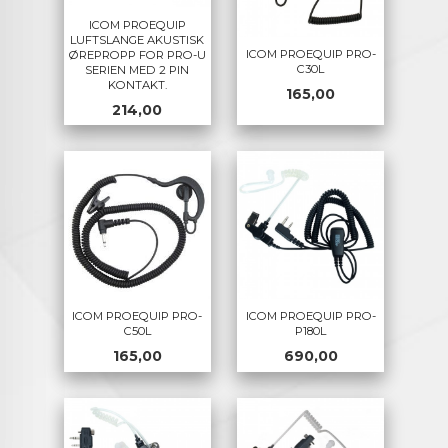
ICOM PROEQUIP
LUFTSLANGE AKUSTISK
ICOM PROEQUIP PRO-
ØREPROPP FOR PRO-U
C30L
SERIEN MED 2 PIN
KONTAKT.
Pris
165,00
Pris
214,00
ICOM PROEQUIP PRO-
ICOM PROEQUIP PRO-
C50L
P180L
Pris
Pris
165,00
690,00